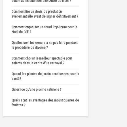
autant au enfants lors d’un Arbre de Noël ?
Comment lire un devis de prestation
événementielle avant de signer définitivement ?
Comment organiser un stand Pop-Corne pour le
Noël du CSE ?
Quelles sont les erreurs à ne pas faire pendant
la procédure de divorce ?
Comment choisir le meilleur spectacle pour
enfants dans le cadre d’un carnaval ?
Quand les plantes du jardin sont bonnes pour la
santé !
Qu’est-ce qu’une piscine naturelle ?
Quels sont les avantages des moustiquaires de
fenêtres ?