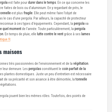
rgola
est faite pour
durer dans le temps
. En ce qui concerne les
re faites de bois ou d’aluminium. En y regardant de près, le
tonnelle
est plus
fragile
. Elle peut même faire l’objet de
pas le cas d’une pergola. Par ailleurs, la capacité de protecteur
us reconnue à ces types d’équipements. Cependant, la
pergola
va
te quel moment
de l’année. Toute particulièrement, la
pergola
son
. En temps de pluie, elle
lutte contre le vent
grâce à ses
lames
tique.fr
.
es maisons
rsonnes très passionnées de l’environnement et de la
végétation
.
er leur demeure. Les
pergolas
constituent le
coin parfait de la
des plantes domestiques. Juste un peu d’entretien est nécessaire
fait de sa précarité et son aisance à être démontée, la
tonnelle
végétations.
pergola jouent bien les mêmes rôles. Toutefois, des points de