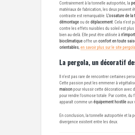
Contrairement à la tonnelle autoportée, la
pe
matériaux de fabrication, les deux peuvent êt
contraste est remarquable.
L’ossature de la 
démontage
ou de
déplacement
. Cela n’est 
contre les effets nuisibles du soleil est pl
bien au-delà. Elle peut être utilisée à
n’impor
bioclimatique
offre un
confort en toute sai
orientables
,
en savoir plus sur le site pergola
La pergola, un décoratif d
Il n’est pas rare de rencontrer certaines pe
Cette passion peut les emmener à végétalis
maison
pour réussir cette décoration avec 
pour rendre l’osmose totale. Par contre, du 
apparaît comme un
équipement hostile
aux 
En conclusion, la tonnelle autoportée et la 
divergence existent entre les deux.