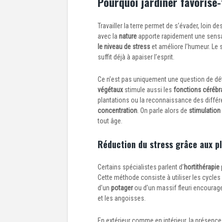
Pourquoi jardiner favorise-
Travailler la terre permet de s’évader, loin 
avec la
nature
apporte rapidement une sens
le niveau de stress
et améliore l’humeur. Le 
suffit déjà à apaiser l’esprit.
Ce n’est pas uniquement une question de déte
végétaux
stimule aussi les
fonctions cérébr
plantations ou la reconnaissance des diffé
concentration
. On parle alors de
stimulation
tout âge.
Réduction du stress grâce aux p
Certains spécialistes parlent d’
hortithérapie
Cette méthode consiste à utiliser les cycles
d’un
potager
ou d’un massif fleuri encourage
et les angoisses.
En extérieur comme en intérieur, la présenc