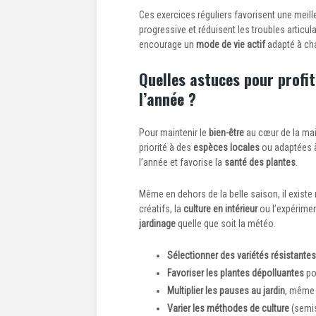
Ces exercices réguliers favorisent une meil
progressive et réduisent les troubles articul
encourage un
mode de vie actif
adapté à ch
Quelles astuces pour profit
l’année ?
Pour maintenir le
bien-être
au cœur de la mai
priorité à des
espèces locales
ou adaptées à 
l’année et favorise la
santé des plantes
.
Même en dehors de la belle saison, il existe 
créatifs, la
culture en intérieur
ou l’expérime
jardinage
quelle que soit la météo.
Sélectionner des variétés résistantes
Favoriser les plantes dépolluantes
pou
Multiplier les pauses au jardin
, même 
Varier les méthodes de culture
(semis