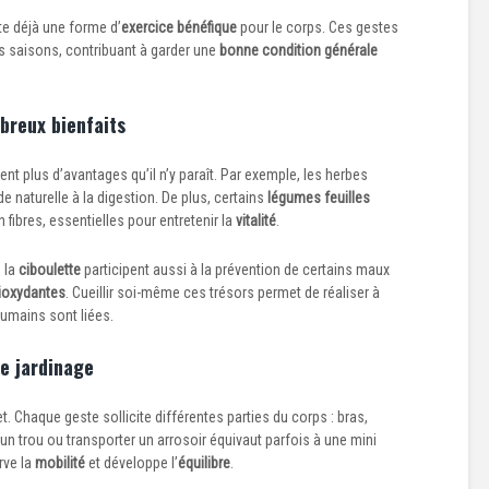
te déjà une forme d’
exercice bénéfique
pour le corps. Ces gestes
es saisons, contribuant à garder une
bonne condition générale
breux bienfaits
nt plus d’avantages qu’il n’y paraît. Par exemple, les herbes
e naturelle à la digestion. De plus, certains
légumes feuilles
n fibres, essentielles pour entretenir la
vitalité
.
 la
ciboulette
participent aussi à la prévention de certains maux
ioxydantes
. Cueillir soi-même ces trésors permet de réaliser à
humains sont liées.
le jardinage
t. Chaque geste sollicite différentes parties du corps : bras,
n trou ou transporter un arrosoir équivaut parfois à une mini
rve la
mobilité
et développe l’
équilibre
.