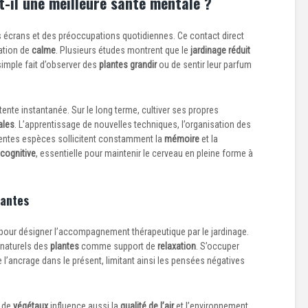
t-il une meilleure santé mentale ?
des écrans et des préoccupations quotidiennes. Ce contact direct
ation de
calme
. Plusieurs études montrent que le
jardinage réduit
simple fait d’observer des
plantes grandir
ou de sentir leur parfum
nte instantanée. Sur le long terme, cultiver ses propres
ales
. L’apprentissage de nouvelles techniques, l’organisation des
rentes espèces sollicitent constamment la
mémoire
et la
 cognitive
, essentielle pour maintenir le cerveau en pleine forme à
lantes
pour désigner l’accompagnement thérapeutique par le jardinage.
 naturels des
plantes
comme support de
relaxation
. S’occuper
 l’ancrage dans le présent, limitant ainsi les pensées négatives
e de
végétaux
influence aussi la
qualité de l’air
et l’environnement