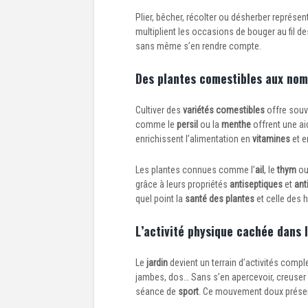
Plier, bêcher, récolter ou désherber représen
multiplient les occasions de bouger au fil d
sans même s’en rendre compte.
Des plantes comestibles aux nom
Cultiver des
variétés comestibles
offre souve
comme le
persil
ou la
menthe
offrent une aid
enrichissent l’alimentation en
vitamines
et e
Les plantes connues comme l’
ail
, le
thym
ou
grâce à leurs propriétés
antiseptiques
et
ant
quel point la
santé des plantes
et celle des 
L’activité physique cachée dans 
Le
jardin
devient un terrain d’activités comple
jambes, dos… Sans s’en apercevoir, creuser u
séance de
sport
. Ce mouvement doux prése